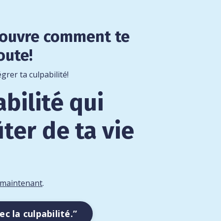
Découvre comment te
oute!
grer ta culpabilité!
bilité qui
ter de ta vie
 maintenant
.
c la culpabilité.”